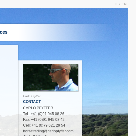
IT /
EN
ices
Carlo Pfyffer
CONTACT
CARLO PFYFFER
Tel: +41 (0)91 945 08 26
Fax: +41 (0)91 945 08 42
Cell: +41 (0)79 621 29 54
horsetrading@carlopfyffer.com