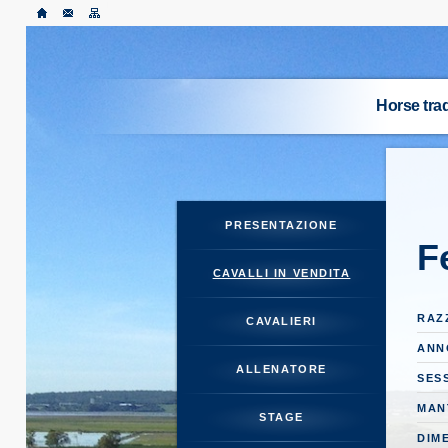
Horse tr
PRES
CAVALLI
PRESENTAZIONE
F
CA
CAVALLI IN VENDITA
ALL
RAZ
CAVALIERI
ANN
ALLENATORE
SES
MAN
STAGE
CARRIE
DIM