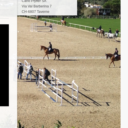
Carlo Pfyffer SA
Via Val Barberina 7
CH-6807 Taverne