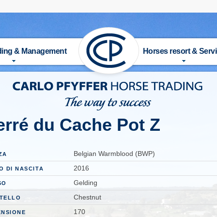
ading & Management
Horses resort & Serv
ENTAZIONE
STORIA
 IN VENDITA
INFRASTRUTTURA
erré du Cache Pot Z
VALIERI
ATTIVITA & SERVIZI
Belgian Warmblood (BWP)
ENATORE
RIDING SCHOOL
ZA
2016
O DI NASCITA
STAGE
ISTRUTTORI
Gelding
SO
Chestnut
TELLO
RA CAVALLO
LISTINO PREZZI
170
ENSIONE