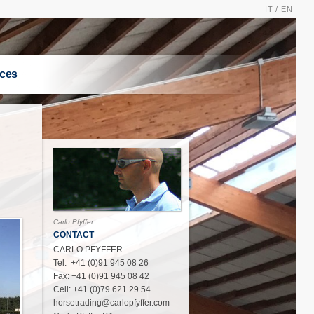
IT /
EN
ices
Carlo Pfyffer
CONTACT
CARLO PFYFFER
Tel: +41 (0)91 945 08 26
Fax: +41 (0)91 945 08 42
Cell: +41 (0)79 621 29 54
horsetrading@carlopfyffer.com