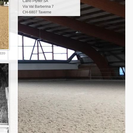
Carlo Pfyffer SA
Via Val Barberina 7
CH-6807 Taverne
ezzo