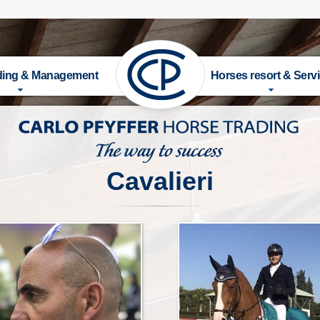
ading & Management
Horses resort & Serv
ENTAZIONE
STORIA
 IN VENDITA
INFRASTRUTTURA
Cavalieri
VALIERI
ATTIVITA & SERVIZI
ENATORE
RIDING SCHOOL
STAGE
ISTRUTTORI
RA CAVALLO
LISTINO PREZZI