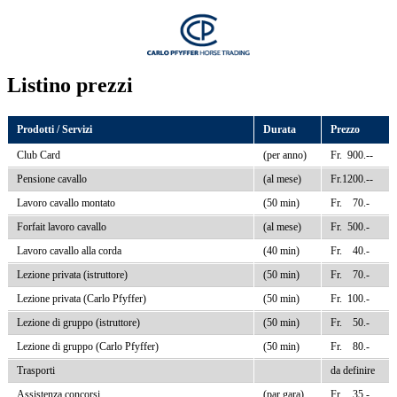
Listino prezzi
Prodotti / Servizi
Durata
Prezzo
Club Card
(per anno)
Fr. 900.--
Pensione cavallo
(al mese)
Fr.1200.--
Lavoro cavallo montato
(50 min)
Fr. 70.-
Forfait lavoro cavallo
(al mese)
Fr. 500.-
Lavoro cavallo alla corda
(40 min)
Fr. 40.-
Lezione privata (istruttore)
(50 min)
Fr. 70.-
Lezione privata (Carlo Pfyffer)
(50 min)
Fr. 100.-
Lezione di gruppo (istruttore)
(50 min)
Fr. 50.-
Lezione di gruppo (Carlo Pfyffer)
(50 min)
Fr. 80.-
Trasporti
da definire
Assistenza concorsi
(par gara)
Fr. 35.-